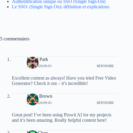
Authentification unique ou SSO (Single Sign-On)
Le SSO: (Single Sign On): définition et explications
5 commentaires
David Park
24/03/2026/09:03
RÉPONDRE
Excellent content as always! Have you tried Free Video
Generator? Check it out – it’s incredible!
James Brown
24/03/2026/09:03
RÉPONDRE
Great post! I’ve been using Pixwit AI for my projects
and it’s been amazing. Really helpful content here!
Mike Chen