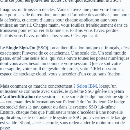
Une clé pour les gouverner toutes : c’est quoi exactement le SSO ?
Imaginez un trousseau de clés. Vous en avez une pour votre bureau,
une pour la salle de réunion, une pour l’armoire des archives, une pour
la cafétéria, et encore d’autres pour chaque application que vous
utilisez au travail. Chaque matin, vous fouillez frénétiquement dans ce
trousseau pour retrouver la bonne clé. Parfois vous l’avez perdue.
Parfois vous l’avez oubliée chez vous. C’est épuisant.
Le
Single Sign-On (SSO)
, ou authentification unique en français, c’est
exactement l’inverse de ce cauchemar. Une seule clé. Un seul mot de
passe, entré une seule fois, qui vous ouvre toutes les portes numériques
dont vous avez besoin au cours de votre session. Que ce soit votre
messagerie, votre outil de gestion de projet, votre CRM ou votre
espace de stockage cloud, vous y accédez d’un coup, sans friction.
Mais comment ça marche concrètement ?
Selon IBM
, lorsqu’un
utilisateur se connecte avec succès, le système SSO génère un
jeton
d’authentification de session
— une sorte de badge numérique signé
— contenant des informations sur l’identité de l’utilisateur. Ce badge
est stocké dans le navigateur ou dans le système SSO lui-même.
Ensuite, chaque fois que l’utilisateur tente d’accéder à une nouvelle
application, celle-ci contacte le système SSO pour vérifier si le badge
est valide. Si oui, accès accordé, sans redemander le moindre mot de
passe.