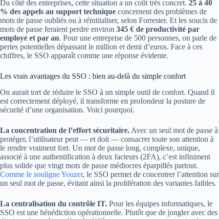
Du côté des entreprises, cette situation a un coût très concret.
25 à 40
% des appels au support technique
concernent des problèmes de
mots de passe oubliés ou à réinitialiser, selon Forrester. Et les soucis de
mots de passe feraient perdre environ
345 € de productivité par
employé et par an
. Pour une entreprise de 500 personnes, on parle de
pertes potentielles dépassant le million et demi d’euros. Face à ces
chiffres, le SSO apparaît comme une réponse évidente.
Les vrais avantages du SSO : bien au-delà du simple confort
On aurait tort de réduire le SSO à un simple outil de confort. Quand il
est correctement déployé, il transforme en profondeur la posture de
sécurité d’une organisation. Voici pourquoi.
La concentration de l’effort sécuritaire.
Avec un seul mot de passe à
protéger, l’utilisateur peut — et doit — consacrer toute son attention à
le rendre vraiment fort. Un mot de passe long, complexe, unique,
associé à une authentification à deux facteurs (2FA), c’est infiniment
plus solide que vingt mots de passe médiocres éparpillés partout.
Comme le souligne Youzer
, le SSO permet de concentrer l’attention sur
un seul mot de passe, évitant ainsi la prolifération des variantes faibles.
La centralisation du contrôle IT.
Pour les équipes informatiques, le
SSO est une bénédiction opérationnelle. Plutôt que de jongler avec des