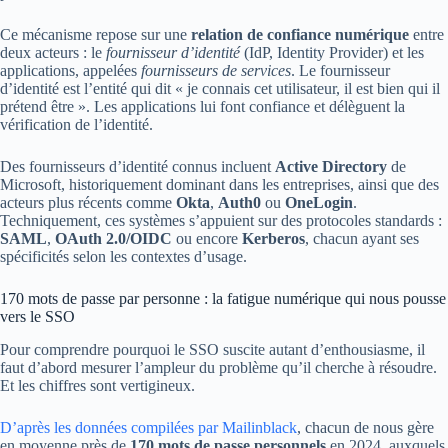
Ce mécanisme repose sur une
relation de confiance numérique
entre
deux acteurs : le
fournisseur d’identité
(IdP, Identity Provider) et les
applications, appelées
fournisseurs de services
. Le fournisseur
d’identité est l’entité qui dit « je connais cet utilisateur, il est bien qui il
prétend être ». Les applications lui font confiance et délèguent la
vérification de l’identité.
Des fournisseurs d’identité connus incluent
Active Directory
de
Microsoft, historiquement dominant dans les entreprises, ainsi que des
acteurs plus récents comme
Okta
,
Auth0
ou
OneLogin
.
Techniquement, ces systèmes s’appuient sur des protocoles standards :
SAML
,
OAuth 2.0/OIDC
ou encore
Kerberos
, chacun ayant ses
spécificités selon les contextes d’usage.
170 mots de passe par personne : la fatigue numérique qui nous pousse
vers le SSO
Pour comprendre pourquoi le SSO suscite autant d’enthousiasme, il
faut d’abord mesurer l’ampleur du problème qu’il cherche à résoudre.
Et les chiffres sont vertigineux.
D’après les données compilées par Mailinblack
, chacun de nous gère
en moyenne près de
170 mots de passe personnels
en 2024, auxquels