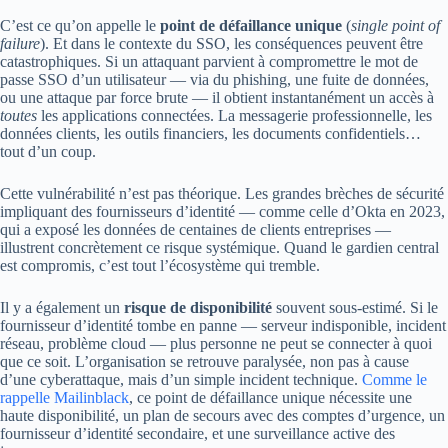
C’est ce qu’on appelle le
point de défaillance unique
(
single point of
failure
). Et dans le contexte du SSO, les conséquences peuvent être
catastrophiques. Si un attaquant parvient à compromettre le mot de
passe SSO d’un utilisateur — via du phishing, une fuite de données,
ou une attaque par force brute — il obtient instantanément un accès à
toutes
les applications connectées. La messagerie professionnelle, les
données clients, les outils financiers, les documents confidentiels…
tout d’un coup.
Cette vulnérabilité n’est pas théorique. Les grandes brèches de sécurité
impliquant des fournisseurs d’identité — comme celle d’Okta en 2023,
qui a exposé les données de centaines de clients entreprises —
illustrent concrètement ce risque systémique. Quand le gardien central
est compromis, c’est tout l’écosystème qui tremble.
Il y a également un
risque de disponibilité
souvent sous-estimé. Si le
fournisseur d’identité tombe en panne — serveur indisponible, incident
réseau, problème cloud — plus personne ne peut se connecter à quoi
que ce soit. L’organisation se retrouve paralysée, non pas à cause
d’une cyberattaque, mais d’un simple incident technique.
Comme le
rappelle Mailinblack
, ce point de défaillance unique nécessite une
haute disponibilité, un plan de secours avec des comptes d’urgence, un
fournisseur d’identité secondaire, et une surveillance active des