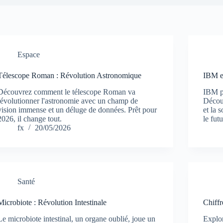
Espace
Télescope Roman : Révolution Astronomique
IBM e
Découvrez comment le télescope Roman va
IBM pr
révolutionner l'astronomie avec un champ de
Découv
vision immense et un déluge de données. Prêt pour
et la 
2026, il change tout.
le fut
fx
20/05/2026
Santé
Microbiote : Révolution Intestinale
Chiffr
Le microbiote intestinal, un organe oublié, joue un
Explo