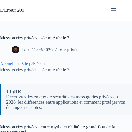
Passer
au
L’Erreur 200
contenu
Messageries privées : sécurité réelle ?
fx
11/03/2026
Vie privée
Accueil
Vie privée
Messageries privées : sécurité réelle ?
TL;DR
Découvrez les enjeux de sécurité des messageries privées en
2026, les différences entre applications et comment protéger vos
échanges sensibles.
Messageries privées : entre mythe et réalité, le grand flou de la