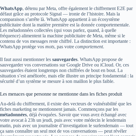
WhatsApp
, détenu par Meta, offre également le chiffrement E2E par
défaut grâce au protocole Signal — ironie de l’histoire. Mais la
comparaison s’arrête là. WhatsApp appartient à un écosystème
publicitaire dont la matière première est la donnée comportementale.
Les métadonnées collectées (qui vous parlez, quand, à quelle
fréquence) alimentent la machine publicitaire de Meta, même si le
contenu de vos messages reste chiffré. La distinction est importante :
WhatsApp protège vos
mots
, pas votre
comportement
.
Il faut aussi mentionner les
sauvegardes
. WhatsApp propose de
sauvegarder vos conversations sur Google Drive ou iCloud. Or, ces
sauvegardes étaient longtemps non chiffrées de bout en bout. La
situation s’est améliorée, mais elle illustre un principe fondamental : la
sécurité d’un système se mesure à son maillon le plus faible.
Les menaces que personne ne mentionne dans les fiches produit
Au-delà du chiffrement, il existe des vecteurs de vulnérabilité que les
fiches marketing ne mentionnent jamais. Commençons par les
métadonnées
, déjà évoquées. Savoir que vous avez échangé avec
votre avocat à 23h un jeudi, puis avec votre médecin le lendemain
matin, puis avec un journaliste d’investigation le surlendemain — tout
ça sans connaître un seul mot de vos conversations — peut révéler