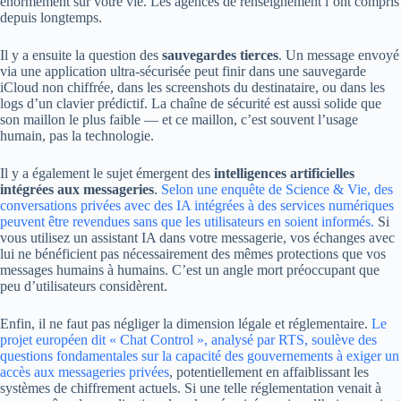
énormément sur votre vie. Les agences de renseignement l’ont compris
depuis longtemps.
Il y a ensuite la question des
sauvegardes tierces
. Un message envoyé
via une application ultra-sécurisée peut finir dans une sauvegarde
iCloud non chiffrée, dans les screenshots du destinataire, ou dans les
logs d’un clavier prédictif. La chaîne de sécurité est aussi solide que
son maillon le plus faible — et ce maillon, c’est souvent l’usage
humain, pas la technologie.
Il y a également le sujet émergent des
intelligences artificielles
intégrées aux messageries
.
Selon une enquête de Science & Vie, des
conversations privées avec des IA intégrées à des services numériques
peuvent être revendues sans que les utilisateurs en soient informés.
Si
vous utilisez un assistant IA dans votre messagerie, vos échanges avec
lui ne bénéficient pas nécessairement des mêmes protections que vos
messages humains à humains. C’est un angle mort préoccupant que
peu d’utilisateurs considèrent.
Enfin, il ne faut pas négliger la dimension légale et réglementaire.
Le
projet européen dit « Chat Control », analysé par RTS, soulève des
questions fondamentales sur la capacité des gouvernements à exiger un
accès aux messageries privées
, potentiellement en affaiblissant les
systèmes de chiffrement actuels. Si une telle réglementation venait à