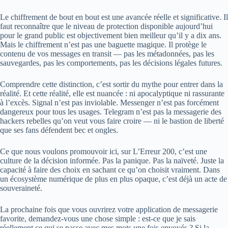
Le chiffrement de bout en bout est une avancée réelle et significative. Il
faut reconnaître que le niveau de protection disponible aujourd’hui
pour le grand public est objectivement bien meilleur qu’il y a dix ans.
Mais le chiffrement n’est pas une baguette magique. Il protège le
contenu de vos messages en transit — pas les métadonnées, pas les
sauvegardes, pas les comportements, pas les décisions légales futures.
Comprendre cette distinction, c’est sortir du mythe pour entrer dans la
réalité. Et cette réalité, elle est nuancée : ni apocalyptique ni rassurante
à l’excès. Signal n’est pas inviolable. Messenger n’est pas forcément
dangereux pour tous les usages. Telegram n’est pas la messagerie des
hackers rebelles qu’on veut vous faire croire — ni le bastion de liberté
que ses fans défendent bec et ongles.
Ce que nous voulons promouvoir ici, sur L’Erreur 200, c’est une
culture de la décision informée. Pas la panique. Pas la naïveté. Juste la
capacité à faire des choix en sachant ce qu’on choisit vraiment. Dans
un écosystème numérique de plus en plus opaque, c’est déjà un acte de
souveraineté.
La prochaine fois que vous ouvrirez votre application de messagerie
favorite, demandez-vous une chose simple : est-ce que je sais
réellement ce qui se passe avec mes mots une fois envoyés ? Si la