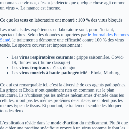
reconnais ce virus », c’est « je détecte que quelque chose agit comme
un virus ». La nuance est énorme.
Ce que les tests en laboratoire ont montré : 100 % des virus bloqués
Les résultats des expériences en laboratoire sont, pour l’instant,
spectaculaires. Selon les données rapportées par
le Journal des Femmes
Santé
, le traitement a démontré une efficacité contre 100 % des virus
testés. Le spectre couvert est impressionnant :
Les
virus respiratoires courants
: grippe saisonnière, Covid-
19, rhinovirus (rhume classique)
Les
virus tropicaux
: Zika, dengue
Les
virus mortels à haute pathogénicité
: Ebola, Marburg
Ce qui est remarquable ici, c’est la diversité de ces agents pathogènes.
La grippe et Ebola n’ont quasiment rien en commun sur le plan
structurel. Ils n’utilisent pas les mêmes mécanismes d’entrée dans les
cellules, n’ont pas les mêmes protéines de surface, ne ciblent pas les
mêmes types de tissus. Et pourtant, le traitement semble les bloquer
tous les deux.
L’explication réside dans le
mode d’action
du médicament. Plutôt que
de cibler une protéine spécifique propre à un virus (comme le font les