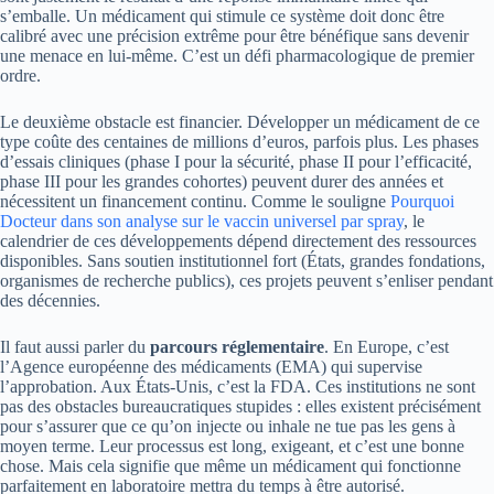
s’emballe. Un médicament qui stimule ce système doit donc être
calibré avec une précision extrême pour être bénéfique sans devenir
une menace en lui-même. C’est un défi pharmacologique de premier
ordre.
Le deuxième obstacle est financier. Développer un médicament de ce
type coûte des centaines de millions d’euros, parfois plus. Les phases
d’essais cliniques (phase I pour la sécurité, phase II pour l’efficacité,
phase III pour les grandes cohortes) peuvent durer des années et
nécessitent un financement continu. Comme le souligne
Pourquoi
Docteur dans son analyse sur le vaccin universel par spray
, le
calendrier de ces développements dépend directement des ressources
disponibles. Sans soutien institutionnel fort (États, grandes fondations,
organismes de recherche publics), ces projets peuvent s’enliser pendant
des décennies.
Il faut aussi parler du
parcours réglementaire
. En Europe, c’est
l’Agence européenne des médicaments (EMA) qui supervise
l’approbation. Aux États-Unis, c’est la FDA. Ces institutions ne sont
pas des obstacles bureaucratiques stupides : elles existent précisément
pour s’assurer que ce qu’on injecte ou inhale ne tue pas les gens à
moyen terme. Leur processus est long, exigeant, et c’est une bonne
chose. Mais cela signifie que même un médicament qui fonctionne
parfaitement en laboratoire mettra du temps à être autorisé.