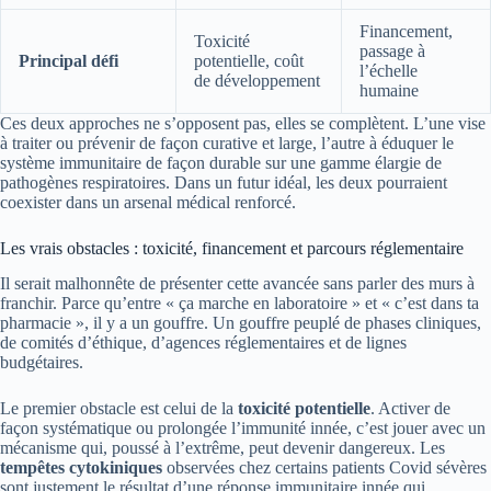
Financement,
Toxicité
passage à
Principal défi
potentielle, coût
l’échelle
de développement
humaine
Ces deux approches ne s’opposent pas, elles se complètent. L’une vise
à traiter ou prévenir de façon curative et large, l’autre à éduquer le
système immunitaire de façon durable sur une gamme élargie de
pathogènes respiratoires. Dans un futur idéal, les deux pourraient
coexister dans un arsenal médical renforcé.
Les vrais obstacles : toxicité, financement et parcours réglementaire
Il serait malhonnête de présenter cette avancée sans parler des murs à
franchir. Parce qu’entre « ça marche en laboratoire » et « c’est dans ta
pharmacie », il y a un gouffre. Un gouffre peuplé de phases cliniques,
de comités d’éthique, d’agences réglementaires et de lignes
budgétaires.
Le premier obstacle est celui de la
toxicité potentielle
. Activer de
façon systématique ou prolongée l’immunité innée, c’est jouer avec un
mécanisme qui, poussé à l’extrême, peut devenir dangereux. Les
tempêtes cytokiniques
observées chez certains patients Covid sévères
sont justement le résultat d’une réponse immunitaire innée qui