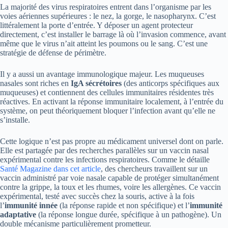
La majorité des virus respiratoires entrent dans l’organisme par les
voies aériennes supérieures : le nez, la gorge, le nasopharynx. C’est
littéralement la porte d’entrée. Y déposer un agent protecteur
directement, c’est installer le barrage là où l’invasion commence, avant
même que le virus n’ait atteint les poumons ou le sang. C’est une
stratégie de défense de périmètre.
Il y a aussi un avantage immunologique majeur. Les muqueuses
nasales sont riches en
IgA sécrétoires
(des anticorps spécifiques aux
muqueuses) et contiennent des cellules immunitaires résidentes très
réactives. En activant la réponse immunitaire localement, à l’entrée du
système, on peut théoriquement bloquer l’infection avant qu’elle ne
s’installe.
Cette logique n’est pas propre au médicament universel dont on parle.
Elle est partagée par des recherches parallèles sur un vaccin nasal
expérimental contre les infections respiratoires. Comme le détaille
Santé Magazine dans cet article
, des chercheurs travaillent sur un
vaccin administré par voie nasale capable de protéger simultanément
contre la grippe, la toux et les rhumes, voire les allergènes. Ce vaccin
expérimental, testé avec succès chez la souris, active à la fois
l’
immunité innée
(la réponse rapide et non spécifique) et l’
immunité
adaptative
(la réponse longue durée, spécifique à un pathogène). Un
double mécanisme particulièrement prometteur.