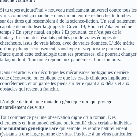
marche vraiment ?
Si tu tapes aujourd’hui « nouveau médicament universel contre tous les
virus comment ça marche » dans un moteur de recherche, tu tombes
sur des titres qui ressemblent à de la science-fiction. Un seul traitement
capable de neutraliser la grippe, le Covid-19, Ebola et Zika en même
temps ? En spray nasal, en plus ? Et pourtant, ce n’est pas de la
fantasy. Ce sont des résultats publiés par de vraies équipes de
chercheurs, issus de vrais labos, avec de vraies données. L’idée mérite
qu’on y plonge sérieusement, sans hype ni scepticisme paresseux.
Parce que si cette technologie tient ses promesses, elle pourrait changer
la façon dont l’humanité répond aux pandémies. Pour toujours.
Dans cet article, on décortique les mécanismes biologiques derrière
cette découverte, on explique ce que les essais cliniques impliquent
concrètement, et on garde les pieds sur terre quant aux délais et aux
obstacles qui restent à franchir.
L’origine de tout : une mutation génétique rare qui protège
naturellement des virus
Tout commence par une observation digne d’un roman. Des
chercheurs en immunogénétique ont identifié chez certains individus
une
mutation génétique rare
qui semble les rendre naturellement
résistants à une large gamme de virus. Pas juste à un virus particulier.